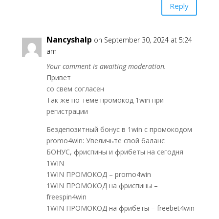
Reply
Nancyshalp
on September 30, 2024 at 5:24
am
Your comment is awaiting moderation.
Привет
со свем согласен
Так же по теме промокод 1win при
регистрации
Бездепозитный бонус в 1win с промокодом
promo4win: Увеличьте свой баланс
БОНУС, фриспины и фрибеты на сегодня
1WIN
1WIN ПРОМОКОД – promo4win
1WIN ПРОМОКОД на фриспины –
freespin4win
1WIN ПРОМОКОД на фрибеты – freebet4win