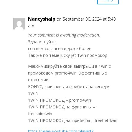
Nancyshalp
on September 30, 2024 at 5:43
am
Your comment is awaiting moderation.
Здравствуйте
со свем согласен и даже более
Так же по теме lucky jet 1win промокод
Максимизируйте свои выигрыши в 1win с
промокодом promo4win: Эффективные
стратегии
БОНУС, фриспины и фрибеты на сегодня
1WIN
1WIN ПРОМОКОД – promo4win
1WIN ПРОМОКОД на фриспины –
freespin4win
1WIN ПРОМОКОД на фрибеты – freebet4win
https://www.youtube.com/playlist?