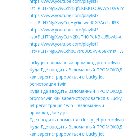
https://www.youtube.com/playlist?
list=PLH7NgiXwyCchn2jfLKIKKEO0wWpTsVa-m
https://www.youtube.com/playlist?
list=PLH7NgiXwyCciJHgGicIwe4CG7AccUdl33
https://www.youtube.com/playlist?
list=PLH7NgiXwyCciN2iXsTriOPeKBkU5bwU-A
https://www.youtube.com/playlist?
list=PLH7NgiXwyCchbUYtr00U5Ry-658kmIXHW
lucky jet взломанный промокод promo4win
Куда Где вводить Взломанный ПРОМОКОД
как зарегистрироваться в Lucky Jet
регистрация 1win
Куда Где вводить Взломанный ПРОМОКОД
promo4win как зарегистрироваться в Lucky
Jet регистрация 1win – взломанный
промокод lucky jet
Где вводить промокод в lucky jet promo4win
Куда Где вводить Взломанный ПРОМОКОД
как зарегистрироваться в Lucky Jet