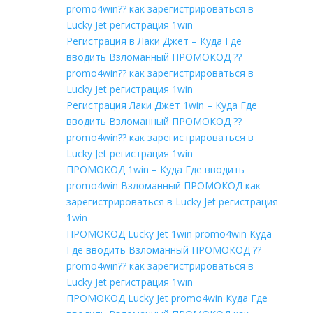
promo4win?? как зарегистрироваться в
Lucky Jet регистрация 1win
Регистрация в Лаки Джет – Куда Где
вводить Взломанный ПРОМОКОД ??
promo4win?? как зарегистрироваться в
Lucky Jet регистрация 1win
Регистрация Лаки Джет 1win – Куда Где
вводить Взломанный ПРОМОКОД ??
promo4win?? как зарегистрироваться в
Lucky Jet регистрация 1win
ПРОМОКОД 1win – Куда Где вводить
promo4win Взломанный ПРОМОКОД как
зарегистрироваться в Lucky Jet регистрация
1win
ПРОМОКОД Lucky Jet 1win promo4win Куда
Где вводить Взломанный ПРОМОКОД ??
promo4win?? как зарегистрироваться в
Lucky Jet регистрация 1win
ПРОМОКОД Lucky Jet promo4win Куда Где