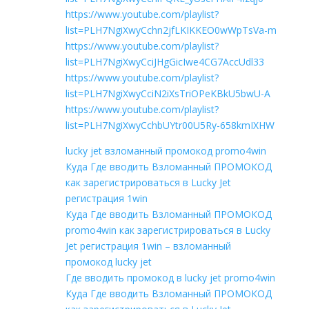
https://www.youtube.com/playlist?
list=PLH7NgiXwyCchn2jfLKIKKEO0wWpTsVa-m
https://www.youtube.com/playlist?
list=PLH7NgiXwyCciJHgGicIwe4CG7AccUdl33
https://www.youtube.com/playlist?
list=PLH7NgiXwyCciN2iXsTriOPeKBkU5bwU-A
https://www.youtube.com/playlist?
list=PLH7NgiXwyCchbUYtr00U5Ry-658kmIXHW
lucky jet взломанный промокод promo4win
Куда Где вводить Взломанный ПРОМОКОД
как зарегистрироваться в Lucky Jet
регистрация 1win
Куда Где вводить Взломанный ПРОМОКОД
promo4win как зарегистрироваться в Lucky
Jet регистрация 1win – взломанный
промокод lucky jet
Где вводить промокод в lucky jet promo4win
Куда Где вводить Взломанный ПРОМОКОД