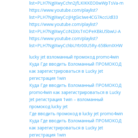
list=PLH7NgiXwyCchn2jfLKIKKEO0wWpTsVa-m
https://www.youtube.com/playlist?
list=PLH7NgiXwyCciJHgGicIwe4CG7AccUdl33
https://www.youtube.com/playlist?
list=PLH7NgiXwyCciN2iXsTriOPeKBkU5bwU-A
https://www.youtube.com/playlist?
list=PLH7NgiXwyCchbUYtr00U5Ry-658kmIXHW
lucky jet взломанный промокод promo4win
Куда Где вводить Взломанный ПРОМОКОД
как зарегистрироваться в Lucky Jet
регистрация 1win
Куда Где вводить Взломанный ПРОМОКОД
promo4win как зарегистрироваться в Lucky
Jet регистрация 1win – взломанный
промокод lucky jet
Где вводить промокод в lucky jet promo4win
Куда Где вводить Взломанный ПРОМОКОД
как зарегистрироваться в Lucky Jet
регистрация 1win