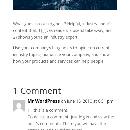
What goes into a blog post? Helpful, industry-specific
content that: 1) gives readers a useful takeaway, and
2) shows you’re an industry expert.
Use your company’s blog posts to opine on current
industry topics, humanize your company, and show
how your products and services can help people.
1 Comment
Mr WordPress
on June 18, 2010 at 8:51 pm
Hi, this is a comment.
To delete a comment, just log in and view the
post's comments. There you will have the