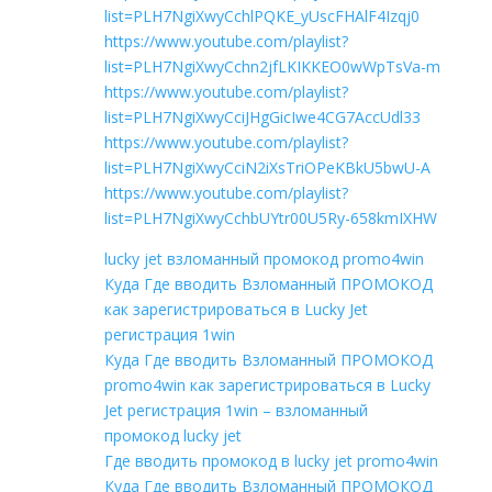
list=PLH7NgiXwyCchlPQKE_yUscFHAlF4Izqj0
https://www.youtube.com/playlist?
list=PLH7NgiXwyCchn2jfLKIKKEO0wWpTsVa-m
https://www.youtube.com/playlist?
list=PLH7NgiXwyCciJHgGicIwe4CG7AccUdl33
https://www.youtube.com/playlist?
list=PLH7NgiXwyCciN2iXsTriOPeKBkU5bwU-A
https://www.youtube.com/playlist?
list=PLH7NgiXwyCchbUYtr00U5Ry-658kmIXHW
lucky jet взломанный промокод promo4win
Куда Где вводить Взломанный ПРОМОКОД
как зарегистрироваться в Lucky Jet
регистрация 1win
Куда Где вводить Взломанный ПРОМОКОД
promo4win как зарегистрироваться в Lucky
Jet регистрация 1win – взломанный
промокод lucky jet
Где вводить промокод в lucky jet promo4win
Куда Где вводить Взломанный ПРОМОКОД