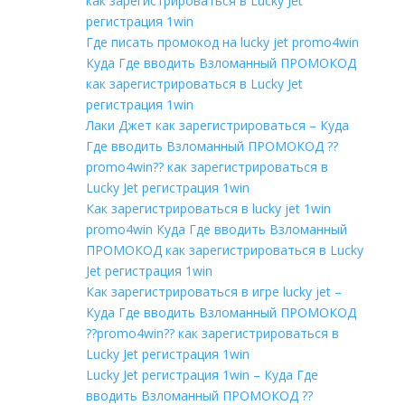
как зарегистрироваться в Lucky Jet
регистрация 1win
Где писать промокод на lucky jet promo4win
Куда Где вводить Взломанный ПРОМОКОД
как зарегистрироваться в Lucky Jet
регистрация 1win
Лаки Джет как зарегистрироваться – Куда
Где вводить Взломанный ПРОМОКОД ??
promo4win?? как зарегистрироваться в
Lucky Jet регистрация 1win
Как зарегистрироваться в lucky jet 1win
promo4win Куда Где вводить Взломанный
ПРОМОКОД как зарегистрироваться в Lucky
Jet регистрация 1win
Как зарегистрироваться в игре lucky jet –
Куда Где вводить Взломанный ПРОМОКОД
??promo4win?? как зарегистрироваться в
Lucky Jet регистрация 1win
Lucky Jet регистрация 1win – Куда Где
вводить Взломанный ПРОМОКОД ??