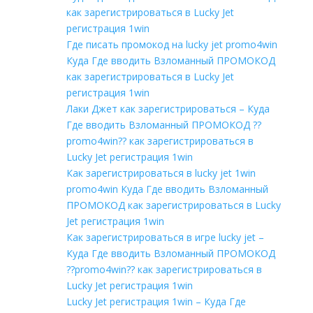
как зарегистрироваться в Lucky Jet
регистрация 1win
Где писать промокод на lucky jet promo4win
Куда Где вводить Взломанный ПРОМОКОД
как зарегистрироваться в Lucky Jet
регистрация 1win
Лаки Джет как зарегистрироваться – Куда
Где вводить Взломанный ПРОМОКОД ??
promo4win?? как зарегистрироваться в
Lucky Jet регистрация 1win
Как зарегистрироваться в lucky jet 1win
promo4win Куда Где вводить Взломанный
ПРОМОКОД как зарегистрироваться в Lucky
Jet регистрация 1win
Как зарегистрироваться в игре lucky jet –
Куда Где вводить Взломанный ПРОМОКОД
??promo4win?? как зарегистрироваться в
Lucky Jet регистрация 1win
Lucky Jet регистрация 1win – Куда Где