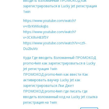
вводить Взломанный ПРОМОКОД как
зарегистрироваться в Lucky Jet регистрация
1win
https://www.youtube.com/watch?
v=rBrKW6okqbs
https://www.youtube.com/watch?
v=3CKRvH83f5Y
https://www.youtube.com/watch?v=cz9-
Du2buVo
Куда Где вводить Взломанный ПРОМОКОД
promo4win как зарегистрироваться в Lucky
Jet регистрация 1win
ПРОМОКОД promo4win как ввести Как
активировать ваучер Lucky Jet как
зарегистрироваться Лки Джет
ПРОМОКОД promo4win где писать где
вводить взломанный код на Lucky Jet ссылка
регистрация на 1win