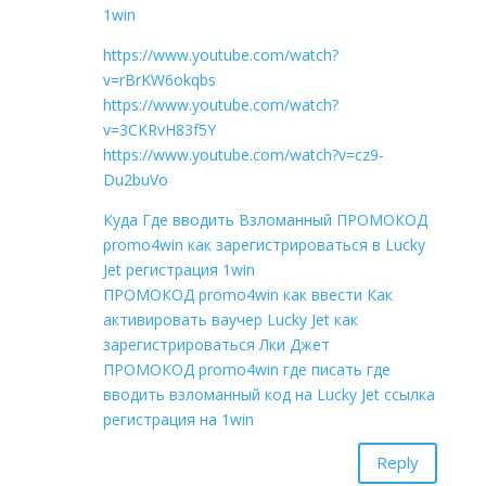
1win
https://www.youtube.com/watch?
v=rBrKW6okqbs
https://www.youtube.com/watch?
v=3CKRvH83f5Y
https://www.youtube.com/watch?v=cz9-
Du2buVo
Куда Где вводить Взломанный ПРОМОКОД
promo4win как зарегистрироваться в Lucky
Jet регистрация 1win
ПРОМОКОД promo4win как ввести Как
активировать ваучер Lucky Jet как
зарегистрироваться Лки Джет
ПРОМОКОД promo4win где писать где
вводить взломанный код на Lucky Jet ссылка
регистрация на 1win
Reply