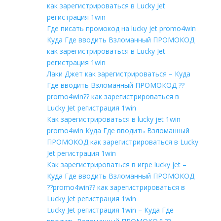
как зарегистрироваться в Lucky Jet
регистрация 1win
Где писать промокод на lucky jet promo4win
Куда Где вводить Взломанный ПРОМОКОД
как зарегистрироваться в Lucky Jet
регистрация 1win
Лаки Джет как зарегистрироваться – Куда
Где вводить Взломанный ПРОМОКОД ??
promo4win?? как зарегистрироваться в
Lucky Jet регистрация 1win
Как зарегистрироваться в lucky jet 1win
promo4win Куда Где вводить Взломанный
ПРОМОКОД как зарегистрироваться в Lucky
Jet регистрация 1win
Как зарегистрироваться в игре lucky jet –
Куда Где вводить Взломанный ПРОМОКОД
??promo4win?? как зарегистрироваться в
Lucky Jet регистрация 1win
Lucky Jet регистрация 1win – Куда Где