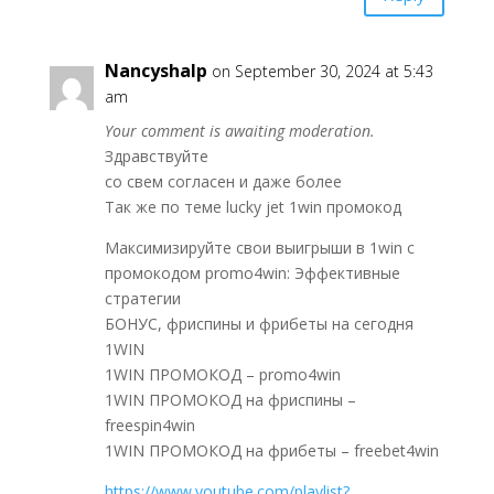
Nancyshalp
on September 30, 2024 at 5:43
am
Your comment is awaiting moderation.
Здравствуйте
со свем согласен и даже более
Так же по теме lucky jet 1win промокод
Максимизируйте свои выигрыши в 1win с
промокодом promo4win: Эффективные
стратегии
БОНУС, фриспины и фрибеты на сегодня
1WIN
1WIN ПРОМОКОД – promo4win
1WIN ПРОМОКОД на фриспины –
freespin4win
1WIN ПРОМОКОД на фрибеты – freebet4win
https://www.youtube.com/playlist?