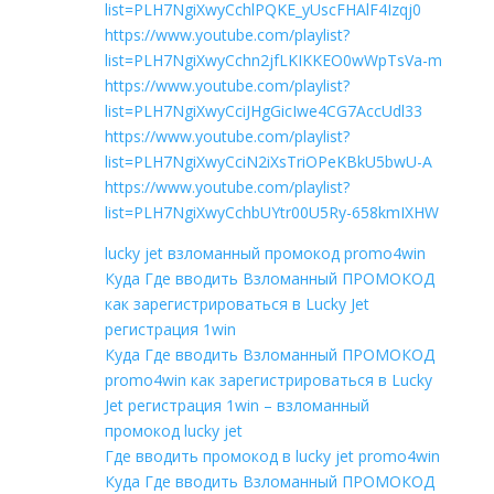
list=PLH7NgiXwyCchlPQKE_yUscFHAlF4Izqj0
https://www.youtube.com/playlist?
list=PLH7NgiXwyCchn2jfLKIKKEO0wWpTsVa-m
https://www.youtube.com/playlist?
list=PLH7NgiXwyCciJHgGicIwe4CG7AccUdl33
https://www.youtube.com/playlist?
list=PLH7NgiXwyCciN2iXsTriOPeKBkU5bwU-A
https://www.youtube.com/playlist?
list=PLH7NgiXwyCchbUYtr00U5Ry-658kmIXHW
lucky jet взломанный промокод promo4win
Куда Где вводить Взломанный ПРОМОКОД
как зарегистрироваться в Lucky Jet
регистрация 1win
Куда Где вводить Взломанный ПРОМОКОД
promo4win как зарегистрироваться в Lucky
Jet регистрация 1win – взломанный
промокод lucky jet
Где вводить промокод в lucky jet promo4win
Куда Где вводить Взломанный ПРОМОКОД