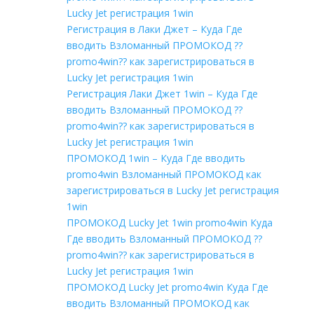
Lucky Jet регистрация 1win
Регистрация в Лаки Джет – Куда Где
вводить Взломанный ПРОМОКОД ??
promo4win?? как зарегистрироваться в
Lucky Jet регистрация 1win
Регистрация Лаки Джет 1win – Куда Где
вводить Взломанный ПРОМОКОД ??
promo4win?? как зарегистрироваться в
Lucky Jet регистрация 1win
ПРОМОКОД 1win – Куда Где вводить
promo4win Взломанный ПРОМОКОД как
зарегистрироваться в Lucky Jet регистрация
1win
ПРОМОКОД Lucky Jet 1win promo4win Куда
Где вводить Взломанный ПРОМОКОД ??
promo4win?? как зарегистрироваться в
Lucky Jet регистрация 1win
ПРОМОКОД Lucky Jet promo4win Куда Где
вводить Взломанный ПРОМОКОД как