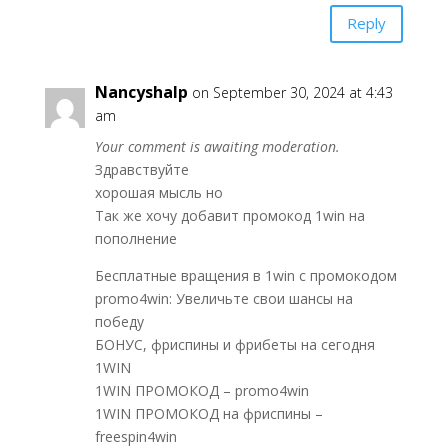
Reply
Nancyshalp
on September 30, 2024 at 4:43
am
Your comment is awaiting moderation.
Здравствуйте
хорошая мысль но
Так же хочу добавит промокод 1win на
пополнение
Бесплатные вращения в 1win с промокодом
promo4win: Увеличьте свои шансы на
победу
БОНУС, фриспины и фрибеты на сегодня
1WIN
1WIN ПРОМОКОД – promo4win
1WIN ПРОМОКОД на фриспины –
freespin4win