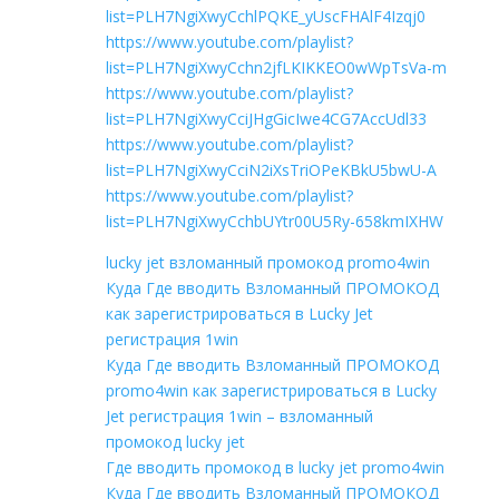
list=PLH7NgiXwyCchlPQKE_yUscFHAlF4Izqj0
https://www.youtube.com/playlist?
list=PLH7NgiXwyCchn2jfLKIKKEO0wWpTsVa-m
https://www.youtube.com/playlist?
list=PLH7NgiXwyCciJHgGicIwe4CG7AccUdl33
https://www.youtube.com/playlist?
list=PLH7NgiXwyCciN2iXsTriOPeKBkU5bwU-A
https://www.youtube.com/playlist?
list=PLH7NgiXwyCchbUYtr00U5Ry-658kmIXHW
lucky jet взломанный промокод promo4win
Куда Где вводить Взломанный ПРОМОКОД
как зарегистрироваться в Lucky Jet
регистрация 1win
Куда Где вводить Взломанный ПРОМОКОД
promo4win как зарегистрироваться в Lucky
Jet регистрация 1win – взломанный
промокод lucky jet
Где вводить промокод в lucky jet promo4win
Куда Где вводить Взломанный ПРОМОКОД