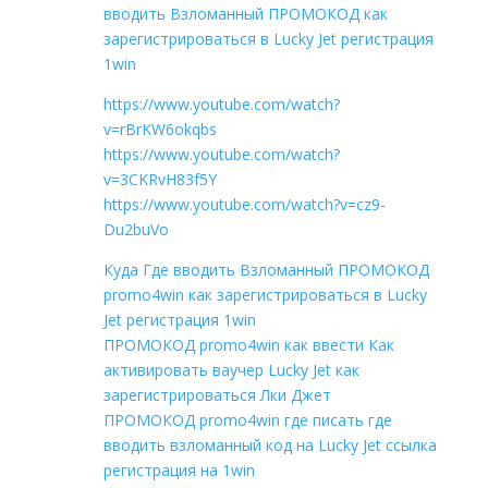
вводить Взломанный ПРОМОКОД как
зарегистрироваться в Lucky Jet регистрация
1win
https://www.youtube.com/watch?
v=rBrKW6okqbs
https://www.youtube.com/watch?
v=3CKRvH83f5Y
https://www.youtube.com/watch?v=cz9-
Du2buVo
Куда Где вводить Взломанный ПРОМОКОД
promo4win как зарегистрироваться в Lucky
Jet регистрация 1win
ПРОМОКОД promo4win как ввести Как
активировать ваучер Lucky Jet как
зарегистрироваться Лки Джет
ПРОМОКОД promo4win где писать где
вводить взломанный код на Lucky Jet ссылка
регистрация на 1win