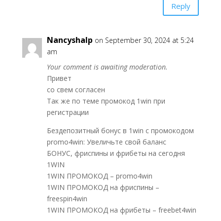
Reply
Nancyshalp
on September 30, 2024 at 5:24
am
Your comment is awaiting moderation.
Привет
со свем согласен
Так же по теме промокод 1win при
регистрации
Бездепозитный бонус в 1win с промокодом
promo4win: Увеличьте свой баланс
БОНУС, фриспины и фрибеты на сегодня
1WIN
1WIN ПРОМОКОД – promo4win
1WIN ПРОМОКОД на фриспины –
freespin4win
1WIN ПРОМОКОД на фрибеты – freebet4win