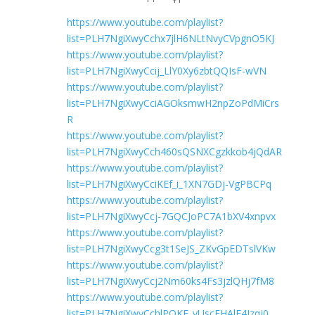
https://www.youtube.com/playlist?
list=PLH7NgiXwyCchx7jlH6NLtNvyCVpgnO5KJ
https://www.youtube.com/playlist?
list=PLH7NgiXwyCcij_LlY0Xy6zbtQQIsF-wVN
https://www.youtube.com/playlist?
list=PLH7NgiXwyCciAGOksmwH2npZoPdMiCrs
R
https://www.youtube.com/playlist?
list=PLH7NgiXwyCch460sQSNXCgzkkob4jQdAR
https://www.youtube.com/playlist?
list=PLH7NgiXwyCciKEf_i_1XN7GDj-VgPBCPq
https://www.youtube.com/playlist?
list=PLH7NgiXwyCcj-7GQCJoPC7A1bXV4xnpvx
https://www.youtube.com/playlist?
list=PLH7NgiXwyCcg3t1SeJS_ZKvGpEDTslVKw
https://www.youtube.com/playlist?
list=PLH7NgiXwyCcj2Nm60ks4Fs3jzlQHj7fM8
https://www.youtube.com/playlist?
list=PLH7NgiXwyCchlPQKE_yUscFHAlF4Izqj0