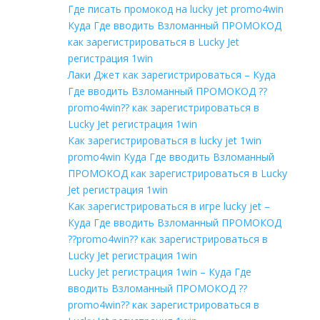
Где писать промокод на lucky jet promo4win
Куда Где вводить Взломанный ПРОМОКОД
как зарегистрироваться в Lucky Jet
регистрация 1win
Лаки Джет как зарегистрироваться – Куда
Где вводить Взломанный ПРОМОКОД ??
promo4win?? как зарегистрироваться в
Lucky Jet регистрация 1win
Как зарегистрироваться в lucky jet 1win
promo4win Куда Где вводить Взломанный
ПРОМОКОД как зарегистрироваться в Lucky
Jet регистрация 1win
Как зарегистрироваться в игре lucky jet –
Куда Где вводить Взломанный ПРОМОКОД
??promo4win?? как зарегистрироваться в
Lucky Jet регистрация 1win
Lucky Jet регистрация 1win – Куда Где
вводить Взломанный ПРОМОКОД ??
promo4win?? как зарегистрироваться в