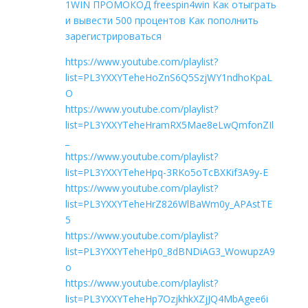
1WIN ПРОМОКОД freespin4win Как отыграть
и вывести 500 процентов Как пополнить
зарегистрироваться
https://www.youtube.com/playlist?
list=PL3YXXYTeheHoZnS6Q5SzjWY1ndhoKpaL
O
https://www.youtube.com/playlist?
list=PL3YXXYTeheHramRX5Mae8eLwQmfonZIl
_
https://www.youtube.com/playlist?
list=PL3YXXYTeheHpq-3RKo5oTcBXKif3A9y-E
https://www.youtube.com/playlist?
list=PL3YXXYTeheHrZ826WlBaWm0y_APAstTE
5
https://www.youtube.com/playlist?
list=PL3YXXYTeheHp0_8dBNDiAG3_WowupzA9
o
https://www.youtube.com/playlist?
list=PL3YXXYTeheHp7OzjkhkXZjJQ4MbAgee6i