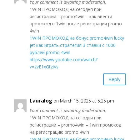
Your comment is awaiting moderation.
1WIN ПРОМОКОД на сегодня при
регистрации – promo4win – как ввести
промокод в 1win после регистрации promo
4win
1WIN ПРОМОКОД на бонус promo4win lucky
jet как играть стратегия 3 ставки с 1000
рублей promo 4win
https://www.youtube.com/watch?
v=zvE1xGtziVs
Reply
Lauralog
on March 15, 2025 at 5:25 pm
Your comment is awaiting moderation.
1WIN ПРОМОКОД на сегодня при
регистрации – promo4win – 1win промокод
на регистрацию promo 4win
1WIN ПРОМОКОД на бонус promo4win lucky