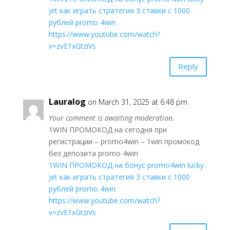
jet как играть стратегия 3 ставки с 1000
рублей promo 4win
https://www.youtube.com/watch?
v=zvE1xGtziVs
Reply
Lauralog
on March 31, 2025 at 6:48 pm
Your comment is awaiting moderation.
1WIN ПРОМОКОД на сегодня при
регистрации – promo4win – 1win промокод
без депозита promo 4win
1WIN ПРОМОКОД на бонус promo4win lucky
jet как играть стратегия 3 ставки с 1000
рублей promo 4win
https://www.youtube.com/watch?
v=zvE1xGtziVs