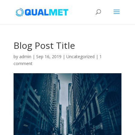
Blog Post Title
by
admin
|
Sep 16, 2019
|
Uncategorized
|
1
comment