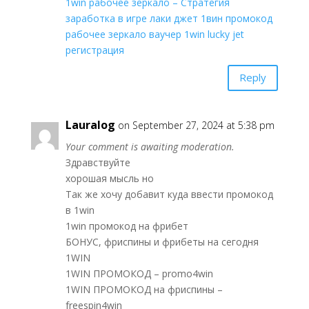
1win рабочее зеркало – Стратегия
заработка в игре лаки джет 1вин промокод
рабочее зеркало ваучер 1win lucky jet
регистрация
Reply
Lauralog
on September 27, 2024 at 5:38 pm
Your comment is awaiting moderation.
Здравствуйте
хорошая мысль но
Так же хочу добавит куда ввести промокод
в 1win
1win промокод на фрибет
БОНУС, фриспины и фрибеты на сегодня
1WIN
1WIN ПРОМОКОД – promo4win
1WIN ПРОМОКОД на фриспины –
freespin4win