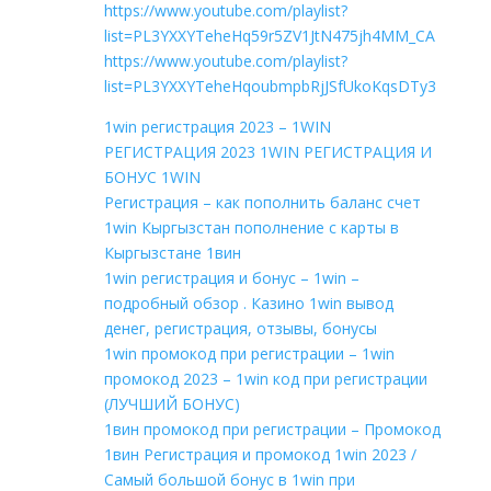
https://www.youtube.com/playlist?
list=PL3YXXYTeheHq59r5ZV1JtN475jh4MM_CA
https://www.youtube.com/playlist?
list=PL3YXXYTeheHqoubmpbRjJSfUkoKqsDTy3
1win регистрация 2023 – 1WIN
РЕГИСТРАЦИЯ 2023 1WIN РЕГИСТРАЦИЯ И
БОНУС 1WIN
Регистрация – как пополнить баланс счет
1win Кыргызстан пополнение с карты в
Кыргызстане 1вин
1win регистрация и бонус – 1win –
подробный обзор . Казино 1win вывод
денег, регистрация, отзывы, бонусы
1win промокод при регистрации – 1win
промокод 2023 – 1win код при регистрации
(ЛУЧШИЙ БОНУС)
1вин промокод при регистрации – Промокод
1вин Регистрация и промокод 1win 2023 /
Самый большой бонус в 1win при