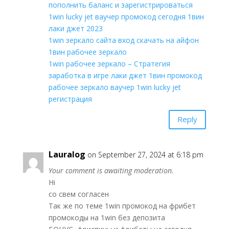
пополнить баланс и зарегистрироваться
1win lucky jet ваучер промокод сегодня 1вин
лаки джет 2023
1win зеркало сайта вход скачать на айфон
1вин рабочее зеркало
1win рабочее зеркало – Стратегия
заработка в игре лаки джет 1вин промокод
рабочее зеркало ваучер 1win lucky jet
регистрация
Reply
Lauralog
on September 27, 2024 at 6:18 pm
Your comment is awaiting moderation.
Hi
со свем согласен
Так же по теме 1win промокод на фрибет
промокоды на 1win без депозита