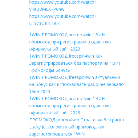
https://www.youtube.com/watch?
v=aB8MLX7P6nw
https://www.youtube.com/watch?
v=373OBhjTi0k
1WIN ПРОМОКОД promo4win 1ВИН
промокод при регистрации в один клик
официальный сайт 2023
1WIN ПРОМОКОД freespin4win Как
Зарегистрироваться без паспорта на 1ВИН
Промокоды Бонусы
1WIN ПРОМОКОД freespin4win актуальный
на бонус как использовать рабочее зеркало
1вин 2023
1WIN ПРОМОКОД promo4win 1ВИН
промокод при регистрации в один клик
официальный сайт 2023
ПРОМОКОД promo4win Стратегия без риска
Lucky Jet взломанный промокод как
зарегистрироваться 1WIN