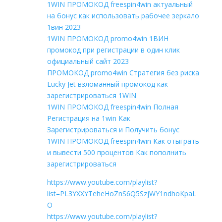
1WIN ПРОМОКОД freespin4win актуальный
на бонус как использовать рабочее зеркало
1вин 2023
1WIN ПРОМОКОД promo4win 1ВИН
промокод при регистрации в один клик
официальный сайт 2023
ПРОМОКОД promo4win Стратегия без риска
Lucky Jet взломанный промокод как
зарегистрироваться 1WIN
1WIN ПРОМОКОД freespin4win Полная
Регистрация на 1win Как
Зарегистрироваться и Получить бонус
1WIN ПРОМОКОД freespin4win Как отыграть
и вывести 500 процентов Как пополнить
зарегистрироваться
https://www.youtube.com/playlist?
list=PL3YXXYTeheHoZnS6Q5SzjWY1ndhoKpaL
O
https://www.youtube.com/playlist?