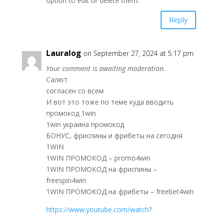
option to edit or delete them.
Reply
Lauralog
on September 27, 2024 at 5:17 pm
Your comment is awaiting moderation.
Салют
согласен со всем
И вот это тоже по теме куда вводить
промокод 1win
1win украина промокод
БОНУС, фриспины и фрибеты на сегодня
1WIN
1WIN ПРОМОКОД – promo4win
1WIN ПРОМОКОД на фриспины –
freespin4win
1WIN ПРОМОКОД на фрибеты – freebet4win
https://www.youtube.com/watch?