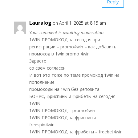
Reply
Lauralog
on April 1, 2025 at 8:15 am
Your comment is awaiting moderation.
1WIN ПРОМОКОД на сегодня при
регистрации – promo4win – как добавить
промокод в 1win promo 4win
Здрасте
со свем согласен
И вот это тоже по теме промокод 1win на
пополнение
промокоды на 1win без депозита
БОНУС, фриспины и фрибеты на сегодня
1WIN
1WIN ПРОМОКОД – promo4win
1WIN ПРОМОКОД на фриспины –
freespin4win
1WIN ПРОМОКОД на фрибеты – freebet4win