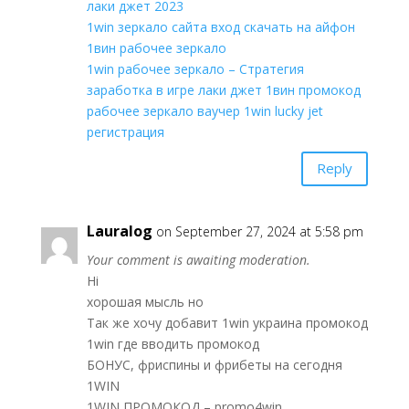
лаки джет 2023
1win зеркало сайта вход скачать на айфон
1вин рабочее зеркало
1win рабочее зеркало – Стратегия
заработка в игре лаки джет 1вин промокод
рабочее зеркало ваучер 1win lucky jet
регистрация
Reply
Lauralog
on September 27, 2024 at 5:58 pm
Your comment is awaiting moderation.
Hi
хорошая мысль но
Так же хочу добавит 1win украина промокод
1win где вводить промокод
БОНУС, фриспины и фрибеты на сегодня
1WIN
1WIN ПРОМОКОД – promo4win