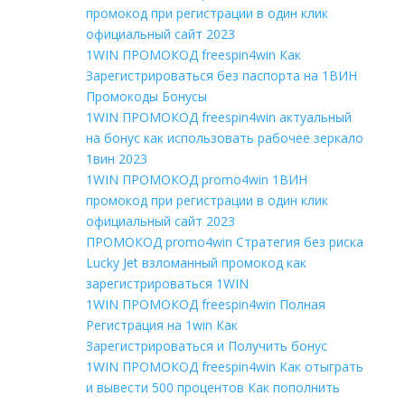
промокод при регистрации в один клик
официальный сайт 2023
1WIN ПРОМОКОД freespin4win Как
Зарегистрироваться без паспорта на 1ВИН
Промокоды Бонусы
1WIN ПРОМОКОД freespin4win актуальный
на бонус как использовать рабочее зеркало
1вин 2023
1WIN ПРОМОКОД promo4win 1ВИН
промокод при регистрации в один клик
официальный сайт 2023
ПРОМОКОД promo4win Стратегия без риска
Lucky Jet взломанный промокод как
зарегистрироваться 1WIN
1WIN ПРОМОКОД freespin4win Полная
Регистрация на 1win Как
Зарегистрироваться и Получить бонус
1WIN ПРОМОКОД freespin4win Как отыграть
и вывести 500 процентов Как пополнить